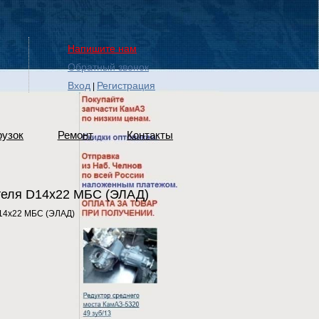
Напишите нам
Обратный звонок
Вход
Регистрация
|
рузок
Ремонт
Контакты
теля D14х22 МБС (ЭЛАД)
14х22 МБС (ЭЛАД)