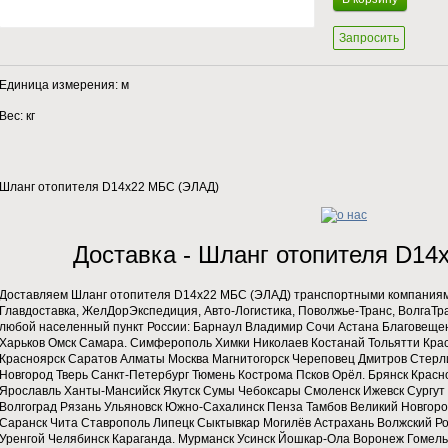
Запросить
Единица измерения: м
Вес: кг
Шланг отопителя D14х22 МБС (ЭЛАД)
Доставка - Шланг отопителя D1
Доставляем Шланг отопителя D14х22 МБС (ЭЛАД) транспортными компаниями
Главдоставка, ЖелДорЭкспедиция, Авто-Логистика, Поволжье-Транс, ВолгаТран
любой населенный пункт России: Барнаул Владимир Сочи Астана Благовеще
Харьков Омск Самара. Симферополь Химки Николаев Костанай Тольятти Крас
Красноярск Саратов Алматы Москва Магнитогорск Череповец Дмитров Стерл
Новгород Тверь Санкт-Петербург Тюмень Кострома Псков Орёл. Брянск Красн
Ярославль Ханты-Мансийск Якутск Сумы Чебоксары Смоленск Ижевск Сургут 
Волгоград Рязань Ульяновск Южно-Сахалинск Пенза Тамбов Великий Новгород
Саранск Чита Ставрополь Липецк Сыктывкар Могилёв Астрахань Волжский Р
Уренгой Челябинск Караганда. Мурманск Усинск Йошкар-Ола Воронеж Гомель 