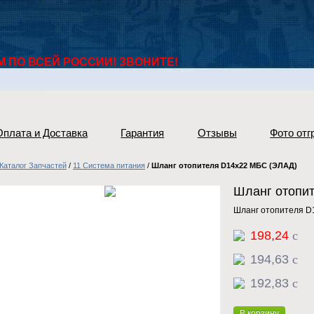
ПО ВСЕЙ РОССИИ! ЗВОНИТЕ!
Оплата и Доставка
Гарантия
Отзывы
Фото отг
Каталог Запчастей
/
11 Система питания
/
Шланг отопителя D14х22 МБС (ЭЛАД)
Шланг отопи
Шланг отопителя D
198,24
c
194,63
c
192,83
c
В корзину