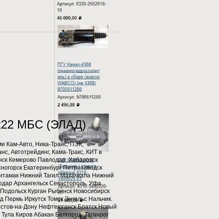
4х22 МБС (ЭЛАД)
 Кам-Авто, Ника-Транс, ПЭК,
с, Автотрейдинг, Кама-Тракс, КИТ в
нск Кемерово Павлодар. Хабаровск
ногорск Екатеринбург Петрозаводск
итамак Нижний Тагил Махачкала Нижний
одар Архангельск Севастополь. Уфа
Подольск Курган Рыбинск Новосибирск
 Пермь Иркутск Томск Энгельс Нальчик.
остов-на-Дону Нефтеюганск Братск Новый
Тула Киров Абакан Белгород. Таганрог