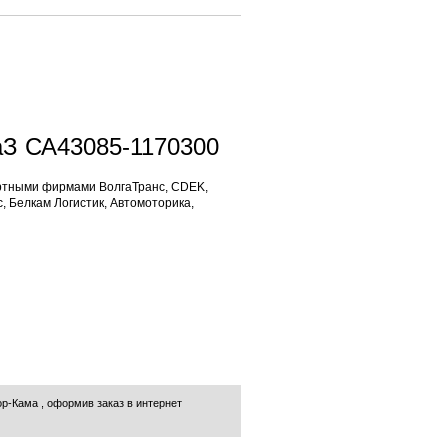
аЗ СА43085-1170300
ртными фирмами ВолгаТранс, CDEK,
, Белкам Логистик, Автомоторика,
ор-Кама
, оформив заказ в интернет