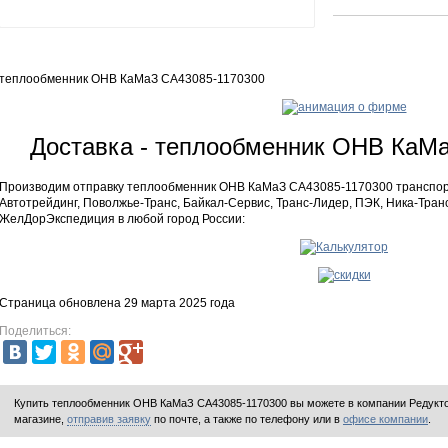
теплообменник ОНВ КаМаЗ СА43085-1170300
Доставка - теплообменник ОНВ КаМ
Производим отправку теплообменник ОНВ КаМаЗ СА43085-1170300 транспо
Автотрейдинг, Поволжье-Транс, Байкал-Сервис, Транс-Лидер, ПЭК, Ника-Транс
ЖелДорЭкспедиция в любой город России:
Страница обновлена 29 марта 2025 года
Поделиться:
Купить теплообменник ОНВ КаМаЗ СА43085-1170300 вы можете в компании
Редукт
магазине,
отправив заявку
по почте, а также по телефону или в
офисе компании
.