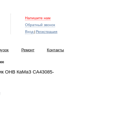
Напишите нам
Обратный звонок
Вход
Регистрация
|
рузок
Ремонт
Контакты
300
ик ОНВ КаМаЗ СА43085-
c