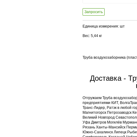
Запросить
Единица измерения: шт
Вес: 5,44 кг
Труба воздухозаборника (плас
Доставка - Тр
Отгружаем Труба воздухозабо
предприятиями КИТ, ВолгаТранс
Транс-Лидер, Ратэк в любой г
Магнитогорск Петрозаводск К
Великий Новгород Севастополь
Уфа Дмитров Могилёв Мурманс
Рязань Ханты-Мансийск Пермь 
Южно-Сахалинск Липецк Рыбин