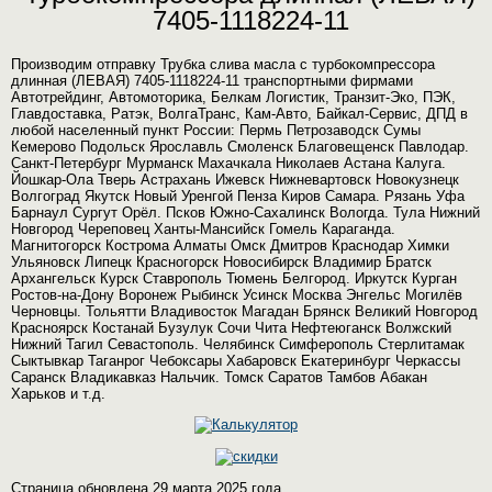
7405-1118224-11
Производим отправку Трубка слива масла с турбокомпрессора
длинная (ЛЕВАЯ) 7405-1118224-11 транспортными фирмами
Автотрейдинг, Автомоторика, Белкам Логистик, Транзит-Эко, ПЭК,
Главдоставка, Ратэк, ВолгаТранс, Кам-Авто, Байкал-Сервис, ДПД в
любой населенный пункт России: Пермь Петрозаводск Сумы
Кемерово Подольск Ярославль Смоленск Благовещенск Павлодар.
Санкт-Петербург Мурманск Махачкала Николаев Астана Калуга.
Йошкар-Ола Тверь Астрахань Ижевск Нижневартовск Новокузнецк
Волгоград Якутск Новый Уренгой Пенза Киров Самара. Рязань Уфа
Барнаул Сургут Орёл. Псков Южно-Сахалинск Вологда. Тула Нижний
Новгород Череповец Ханты-Мансийск Гомель Караганда.
Магнитогорск Кострома Алматы Омск Дмитров Краснодар Химки
Ульяновск Липецк Красногорск Новосибирск Владимир Братск
Архангельск Курск Ставрополь Тюмень Белгород. Иркутск Курган
Ростов-на-Дону Воронеж Рыбинск Усинск Москва Энгельс Могилёв
Черновцы. Тольятти Владивосток Магадан Брянск Великий Новгород
Красноярск Костанай Бузулук Сочи Чита Нефтеюганск Волжский
Нижний Тагил Севастополь. Челябинск Симферополь Стерлитамак
Сыктывкар Таганрог Чебоксары Хабаровск Екатеринбург Черкассы
Саранск Владикавказ Нальчик. Томск Саратов Тамбов Абакан
Харьков и т.д.
Страница обновлена 29 марта 2025 года