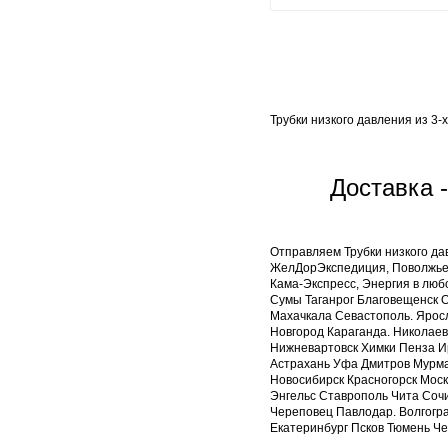
Трубки низкого давления из 3
Доставка -
Отправляем Трубки низкого да
ЖелДорЭкспедиция, Поволжье-Т
Кама-Экспресс, Энергия в лю
Сумы Таганрог Благовещенск О
Махачкала Севастополь. Ярос
Новгород Караганда. Николаев
Нижневартовск Химки Пенза И
Астрахань Уфа Дмитров Мурман
Новосибирск Красногорск Моск
Энгельс Ставрополь Чита Соч
Череповец Павлодар. Волгогр
Екатеринбург Псков Тюмень Чеб