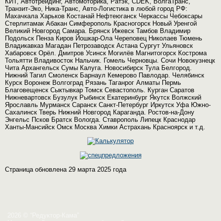
КИТ, Автотрейдинг, Автомоторика, Ратэк, CDEK, ВолгаТранс,
Транзит-Эко, Ника-Транс, Авто-Логистика в любой город РФ:
Махачкала Харьков Костанай Нефтеюганск Черкассы Чебоксары
Стерлитамак Абакан Симферополь Красногорск Новый Уренгой
Великий Новгород Самара. Брянск Ижевск Тамбов Владимир
Подольск Пенза Киров Йошкар-Ола Череповец Николаев Тюмень
Владикавказ Магадан Петрозаводск Астана Сургут Ульяновск
Хабаровск Орёл. Дмитров Усинск Могилёв Магнитогорск Кострома
Тольятти Владивосток Нальчик. Гомель Черновцы. Сочи Новокузнецк
Чита Архангельск Сумы Калуга. Новосибирск Тула Белгород.
Нижний Тагил Смоленск Барнаул Кемерово Павлодар. Челябинск
Курск Воронеж Волгоград Рязань Таганрог Алматы Пермь
Благовещенск Сыктывкар Томск Севастополь. Курган Саратов
Нижневартовск Бузулук Рыбинск Екатеринбург Якутск Волжский
Ярославль Мурманск Саранск Санкт-Петербург Иркутск Уфа Южно-
Сахалинск Тверь Нижний Новгород Караганда. Ростов-на-Дону
Энгельс Псков Братск Вологда. Ставрополь Липецк Краснодар
Ханты-Мансийск Омск Москва Химки Астрахань Красноярск и т.д.
Страница обновлена 29 марта 2025 года
2026 © “Редуктор-Кама”