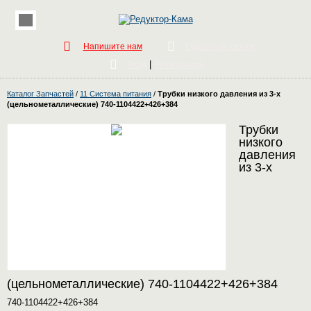
Напишите нам
Обратный звонок
|
Вход
Регистрация
Каталог Запчастей
/
11 Система питания
/
Трубки низкого давления из 3-х
(цельнометаллические) 740-1104422+426+384
Трубки
низкого
давления
из 3-х
(цельнометаллические) 740-1104422+426+384
740-1104422+426+384