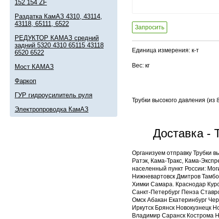
152 154 ZF
Раздатка КамАЗ 4310, 43114,
43118, 65111, 6522
Запросить
РЕДУКТОР КАМАЗ средний
задний 5320 4310 65115 43118
Единица измерения: к-т
6520 6522
Вес: кг
Мост КАМАЗ
Фаркоп
ГУР гидроусилитель руля
Трубки высокого давления (из 8
Электропроводка КамАЗ
Доставка - 
Организуем отправку Трубки в
Ратэк, Кама-Тракс, Кама-Экспр
населенный пункт России: Мог
Нижневартовск Дмитров Тамбов
Химки Самара. Краснодар Курс
Санкт-Петербург Пенза Ставр
Омск Абакан Екатеринбург Чер
Иркутск Брянск Новокузнецк 
Владимир Саранск Кострома Н