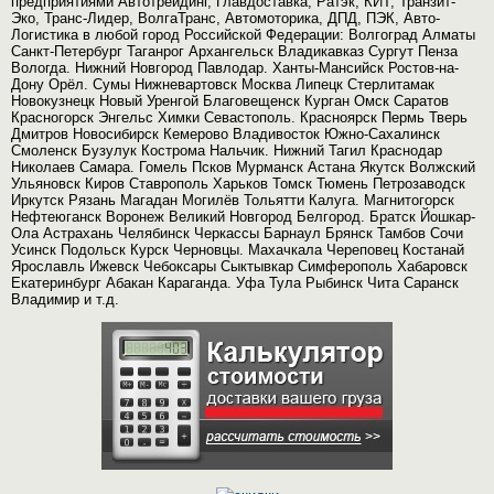
предприятиями Автотрейдинг, Главдоставка, Ратэк, КИТ, Транзит-
Эко, Транс-Лидер, ВолгаТранс, Автомоторика, ДПД, ПЭК, Авто-
Логистика в любой город Российской Федерации: Волгоград Алматы
Санкт-Петербург Таганрог Архангельск Владикавказ Сургут Пенза
Вологда. Нижний Новгород Павлодар. Ханты-Мансийск Ростов-на-
Дону Орёл. Сумы Нижневартовск Москва Липецк Стерлитамак
Новокузнецк Новый Уренгой Благовещенск Курган Омск Саратов
Красногорск Энгельс Химки Севастополь. Красноярск Пермь Тверь
Дмитров Новосибирск Кемерово Владивосток Южно-Сахалинск
Смоленск Бузулук Кострома Нальчик. Нижний Тагил Краснодар
Николаев Самара. Гомель Псков Мурманск Астана Якутск Волжский
Ульяновск Киров Ставрополь Харьков Томск Тюмень Петрозаводск
Иркутск Рязань Магадан Могилёв Тольятти Калуга. Магнитогорск
Нефтеюганск Воронеж Великий Новгород Белгород. Братск Йошкар-
Ола Астрахань Челябинск Черкассы Барнаул Брянск Тамбов Сочи
Усинск Подольск Курск Черновцы. Махачкала Череповец Костанай
Ярославль Ижевск Чебоксары Сыктывкар Симферополь Хабаровск
Екатеринбург Абакан Караганда. Уфа Тула Рыбинск Чита Саранск
Владимир и т.д.