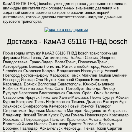
КамАЗ 65116 ТНВД boschслужит для впрыска дизельного топлива в
цилиндры двигателя при определенных значениях давления и в
заданный момент времени конкретно рассчитанных порций
дизтоплива, которые должны соответствовать нагрузке движения
грузового транспорта.
Доставка - КамАЗ 65116 ТНВД bosch
Производим отгрузку КамАЗ 65116 ТНВД bosch транспортными
фирмами Ника-Транс, Автомоторика, Байкал-Сервис, Энергия,
Главдоставка, Транс-Лидер, ВолгаТранс, Поволжье-Транс,
Автотрейдинг, Белкам Логистик, Ратэк в любой город России:
Челябинск Смоленск Калуга. Владикавказ Новокузнецк Нижний
Новгород Ростов-на-Дону Хабаровск Томск Могилёв Тамбов Великий
Новгород Йошкар-Ола Якутск Костанай Саранск Белгород.
Караганда. Брянск Волгоград Севастополь. Южно-Сахалинск
Рыбинск Магнитогорск Чита Санкт-Петербург Вологда. Липецк
Бузулук Череповец Благовещенск Самара. Орёл. Омск Алматы
Ставрополь Иркутск Николаев Ханты-Мансийск Пермь Сургут Абакан
Курган Кострома Тверь Нефтеюганск Тюмень Дмитров Екатеринбург
Ульяновск Симферополь Кемерово Новый Уренгой Таганрог
Стерлитамак Подольск Махачкала Магадан Владивосток Астрахань
Владимир Нижний Тагил Курск Сумы Гомель Новосибирск Краснодар
Ярославль Петрозаводск Нальчик. Красноярск Астана Чебоксары
Волжский Химки Ижевск Сыктывкар Братск Энгельс Барнаул
Воронеж Павлодар. Архангельск Черновцы. Пенза Псков Саратов