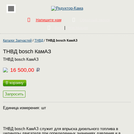
Напишите нам
Обратный звонок
|
Вход
Регистрация
Каталог Запчастей
/
ТНВД
/
ТНВД bosch КамАЗ
ТНВД bosch КамАЗ
ТНВД bosch КамАЗ
16 500,00
c
В корзину
Запросить
Единица измерения: шт
ТНВД bosch КамАЗ служит для впрыска дизельного топлива в
цилиндры двигателя при определенных значениях давления и в