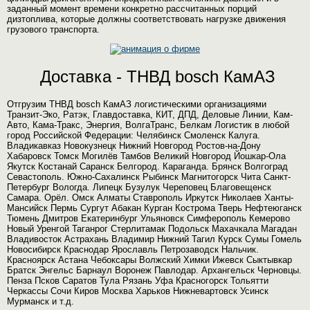
заданный момент времени конкретно рассчитанных порций
дизтоплива, которые должны соответствовать нагрузке движения
грузового транспорта.
Доставка - ТНВД bosch КамАЗ
Отгрузим ТНВД bosch КамАЗ логистическими организациями
Транзит-Эко, Ратэк, Главдоставка, КИТ, ДПД, Деловые Линии, Кам-
Авто, Кама-Тракс, Энергия, ВолгаТранс, Белкам Логистик в любой
город Российской Федерации: Челябинск Смоленск Калуга.
Владикавказ Новокузнецк Нижний Новгород Ростов-на-Дону
Хабаровск Томск Могилёв Тамбов Великий Новгород Йошкар-Ола
Якутск Костанай Саранск Белгород. Караганда. Брянск Волгоград
Севастополь. Южно-Сахалинск Рыбинск Магнитогорск Чита Санкт-
Петербург Вологда. Липецк Бузулук Череповец Благовещенск
Самара. Орёл. Омск Алматы Ставрополь Иркутск Николаев Ханты-
Мансийск Пермь Сургут Абакан Курган Кострома Тверь Нефтеюганск
Тюмень Дмитров Екатеринбург Ульяновск Симферополь Кемерово
Новый Уренгой Таганрог Стерлитамак Подольск Махачкала Магадан
Владивосток Астрахань Владимир Нижний Тагил Курск Сумы Гомель
Новосибирск Краснодар Ярославль Петрозаводск Нальчик.
Красноярск Астана Чебоксары Волжский Химки Ижевск Сыктывкар
Братск Энгельс Барнаул Воронеж Павлодар. Архангельск Черновцы.
Пенза Псков Саратов Тула Рязань Уфа Красногорск Тольятти
Черкассы Сочи Киров Москва Харьков Нижневартовск Усинск
Мурманск и т.д.