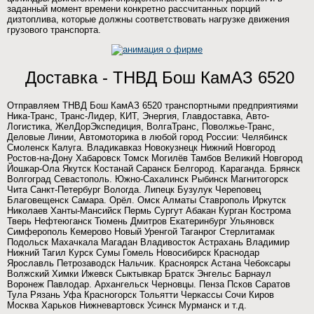
заданный момент времени конкретно рассчитанных порций
дизтоплива, которые должны соответствовать нагрузке движения
грузового транспорта.
Доставка - ТНВД Бош КамАЗ 6520
Отправляем ТНВД Бош КамАЗ 6520 транспортными предприятиями
Ника-Транс, Транс-Лидер, КИТ, Энергия, Главдоставка, Авто-
Логистика, ЖелДорЭкспедиция, ВолгаТранс, Поволжье-Транс,
Деловые Линии, Автомоторика в любой город России: Челябинск
Смоленск Калуга. Владикавказ Новокузнецк Нижний Новгород
Ростов-на-Дону Хабаровск Томск Могилёв Тамбов Великий Новгород
Йошкар-Ола Якутск Костанай Саранск Белгород. Караганда. Брянск
Волгоград Севастополь. Южно-Сахалинск Рыбинск Магнитогорск
Чита Санкт-Петербург Вологда. Липецк Бузулук Череповец
Благовещенск Самара. Орёл. Омск Алматы Ставрополь Иркутск
Николаев Ханты-Мансийск Пермь Сургут Абакан Курган Кострома
Тверь Нефтеюганск Тюмень Дмитров Екатеринбург Ульяновск
Симферополь Кемерово Новый Уренгой Таганрог Стерлитамак
Подольск Махачкала Магадан Владивосток Астрахань Владимир
Нижний Тагил Курск Сумы Гомель Новосибирск Краснодар
Ярославль Петрозаводск Нальчик. Красноярск Астана Чебоксары
Волжский Химки Ижевск Сыктывкар Братск Энгельс Барнаул
Воронеж Павлодар. Архангельск Черновцы. Пенза Псков Саратов
Тула Рязань Уфа Красногорск Тольятти Черкассы Сочи Киров
Москва Харьков Нижневартовск Усинск Мурманск и т.д.