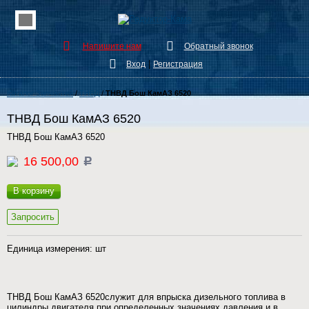
Напишите нам
Обратный звонок
|
Вход
Регистрация
Каталог Запчастей
/
ТНВД
/
ТНВД Бош КамАЗ 6520
ТНВД Бош КамАЗ 6520
ТНВД Бош КамАЗ 6520
16 500,00
c
В корзину
Запросить
Единица измерения: шт
ТНВД Бош КамАЗ 6520служит для впрыска дизельного топлива в
цилиндры двигателя при определенных значениях давления и в