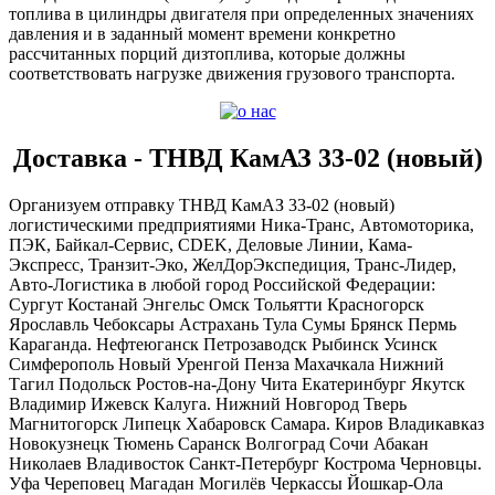
топлива в цилиндры двигателя при определенных значениях
давления и в заданный момент времени конкретно
рассчитанных порций дизтоплива, которые должны
соответствовать нагрузке движения грузового транспорта.
Доставка - ТНВД КамАЗ 33-02 (новый)
Организуем отправку ТНВД КамАЗ 33-02 (новый)
логистическими предприятиями Ника-Транс, Автомоторика,
ПЭК, Байкал-Сервис, CDEK, Деловые Линии, Кама-
Экспресс, Транзит-Эко, ЖелДорЭкспедиция, Транс-Лидер,
Авто-Логистика в любой город Российской Федерации:
Сургут Костанай Энгельс Омск Тольятти Красногорск
Ярославль Чебоксары Астрахань Тула Сумы Брянск Пермь
Караганда. Нефтеюганск Петрозаводск Рыбинск Усинск
Симферополь Новый Уренгой Пенза Махачкала Нижний
Тагил Подольск Ростов-на-Дону Чита Екатеринбург Якутск
Владимир Ижевск Калуга. Нижний Новгород Тверь
Магнитогорск Липецк Хабаровск Самара. Киров Владикавказ
Новокузнецк Тюмень Саранск Волгоград Сочи Абакан
Николаев Владивосток Санкт-Петербург Кострома Черновцы.
Уфа Череповец Магадан Могилёв Черкассы Йошкар-Ола