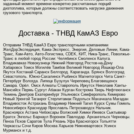
заданный момент времени конкретно рассчитанных порций
дизтоплива, которые должны соответствовать нагрузке движения
грузового транспорта.
Доставка - ТНВД КамАЗ Евро
Отправим ТНВД КамАЗ Евро транспортными компаниями
ЖелДорЭкспедиция, Кама-Экспресс, Энергия, Деловые Линии, Кама-
Тракс, Кам-Авто, Авто-Логистика, CDEK, КИТ, Ника-Транс, Поволжье-
Транс в любой город России: Челябинск Смоленск Калуга.
Владикавказ Новокузнецк Нижний Новгород Ростов-на-Дону
Хабаровск Томск Могилёв Тамбов Великий Новгород Йошкар-Ола
Якутск Костанай Саранск Белгород. Караганда. Брянск Волгоград
Севастополь. Южно-Сахалинск Рыбинск Магнитогорск Чита Санкт-
Петербург Вологда. Липецк Бузулук Череповец Благовещенск
Самара. Орёл. Омск Алматы Ставрополь Иркутск Николаев Ханты-
Мансийск Пермь Сургут Абакан Курган Кострома Тверь Нефтеюганск
Тюмень Дмитров Екатеринбург Ульяновск Симферополь Кемерово
Новый Уренгой Таганрог Стерлитамак Подольск Махачкала Магадан
Владивосток Астрахань Владимир Нижний Тагил Курск Сумы Гомель
Новосибирск Краснодар Ярославль Петрозаводск Нальчик.
Красноярск Астана Чебоксары Волжский Химки Ижевск Сыктывкар
Братск Энгельс Барнаул Воронеж Павлодар. Архангельск Черновцы.
Пенза Псков Саратов Тула Рязань Уфа Красногорск Тольятти
Черкассы Сочи Киров Москва Харьков Нижневартовск Усинск
Мурманск и т.д.