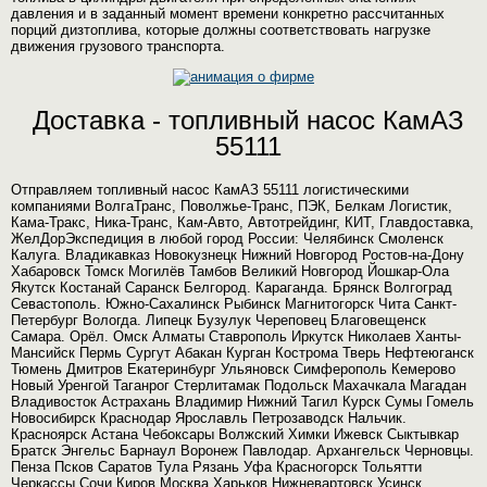
давления и в заданный момент времени конкретно рассчитанных
порций дизтоплива, которые должны соответствовать нагрузке
движения грузового транспорта.
Доставка - топливный насос КамАЗ
55111
Отправляем топливный насос КамАЗ 55111 логистическими
компаниями ВолгаТранс, Поволжье-Транс, ПЭК, Белкам Логистик,
Кама-Тракс, Ника-Транс, Кам-Авто, Автотрейдинг, КИТ, Главдоставка,
ЖелДорЭкспедиция в любой город России: Челябинск Смоленск
Калуга. Владикавказ Новокузнецк Нижний Новгород Ростов-на-Дону
Хабаровск Томск Могилёв Тамбов Великий Новгород Йошкар-Ола
Якутск Костанай Саранск Белгород. Караганда. Брянск Волгоград
Севастополь. Южно-Сахалинск Рыбинск Магнитогорск Чита Санкт-
Петербург Вологда. Липецк Бузулук Череповец Благовещенск
Самара. Орёл. Омск Алматы Ставрополь Иркутск Николаев Ханты-
Мансийск Пермь Сургут Абакан Курган Кострома Тверь Нефтеюганск
Тюмень Дмитров Екатеринбург Ульяновск Симферополь Кемерово
Новый Уренгой Таганрог Стерлитамак Подольск Махачкала Магадан
Владивосток Астрахань Владимир Нижний Тагил Курск Сумы Гомель
Новосибирск Краснодар Ярославль Петрозаводск Нальчик.
Красноярск Астана Чебоксары Волжский Химки Ижевск Сыктывкар
Братск Энгельс Барнаул Воронеж Павлодар. Архангельск Черновцы.
Пенза Псков Саратов Тула Рязань Уфа Красногорск Тольятти
Черкассы Сочи Киров Москва Харьков Нижневартовск Усинск