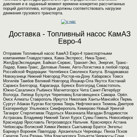
давления и в заданный момент времени конкретно рассчитанных
порций дизтоплива, которые должны соответствовать нагрузке
движения грузового транспорта.
Доставка - Топливный насос КамАЗ
Евро-4
Отправим Топливный насос КамАЗ Евро-4 транспортными
компаниями Главдоставка, Кама-Экспресс, Ника-Транс,
ЖелДорЭкспедиция, Байкал-Сервис, Транзит-Эко, Энергия, Транс-
Лидер, Кама-Тракс, Деловые Линии, Авто-Логистика в любой город
Российской Федерации: Челябинск Смоленск Калуга. Владикавказ
Новокузнецк Нижний Новгород Ростов-на-Дону Хабаровск Томск
Могилёв Тамбов Великий Новгород Йошкар-Ола Якутск Костанай
Саранск Белгород. Караганда. Брянск Волгоград Севастополь.
Южно-Сахалинск Рыбинск Магнитогорск Чита Санкт-Петербург
Вологда. Липецк Бузулук Череповец Благовещенск Самара. Орёл.
Омск Алматы Ставрополь Иркутск Николаев Ханты-Мансийск Пермь
Сургут Абакан Курган Кострома Тверь Нефтеюганск Тюмень Дмитров
Екатеринбург Ульяновск Симферополь Кемерово Новый Уренгой
Таганрог Стерлитамак Подольск Махачкала Магадан Владивосток
Астрахань Владимир Нижний Тагил Курск Сумы Гомель Новосибирск
Краснодар Ярославль Петрозаводск Нальчик. Красноярск Астана
Чебоксары Волжский Химки Ижевск Сыктывкар Братск Энгельс
Барнаул Воронеж Павлодар. Архангельск Черновцы. Пенза Псков
Саратов Тула Рязань Уфа Красногорск Тольятти Черкассы Сочи