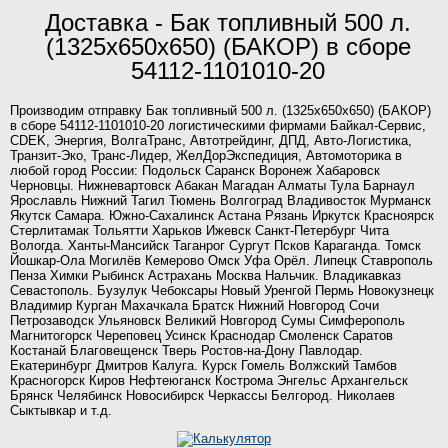
Доставка - Бак топливный 500 л.
(1325х650х650) (БАКОР) в сборе
54112-1101010-20
Производим отправку Бак топливный 500 л. (1325х650х650) (БАКОР)
в сборе 54112-1101010-20 логистическими фирмами Байкал-Сервис,
CDEK, Энергия, ВолгаТранс, Автотрейдинг, ДПД, Авто-Логистика,
Транзит-Эко, Транс-Лидер, ЖелДорЭкспедиция, Автомоторика в
любой город России: Подольск Саранск Воронеж Хабаровск
Черновцы. Нижневартовск Абакан Магадан Алматы Тула Барнаул
Ярославль Нижний Тагил Тюмень Волгоград Владивосток Мурманск
Якутск Самара. Южно-Сахалинск Астана Рязань Иркутск Красноярск
Стерлитамак Тольятти Харьков Ижевск Санкт-Петербург Чита
Вологда. Ханты-Мансийск Таганрог Сургут Псков Караганда. Томск
Йошкар-Ола Могилёв Кемерово Омск Уфа Орёл. Липецк Ставрополь
Пенза Химки Рыбинск Астрахань Москва Нальчик. Владикавказ
Севастополь. Бузулук Чебоксары Новый Уренгой Пермь Новокузнецк
Владимир Курган Махачкала Братск Нижний Новгород Сочи
Петрозаводск Ульяновск Великий Новгород Сумы Симферополь
Магнитогорск Череповец Усинск Краснодар Смоленск Саратов
Костанай Благовещенск Тверь Ростов-на-Дону Павлодар.
Екатеринбург Дмитров Калуга. Курск Гомель Волжский Тамбов
Красногорск Киров Нефтеюганск Кострома Энгельс Архангельск
Брянск Челябинск Новосибирск Черкассы Белгород. Николаев
Сыктывкар и т.д.