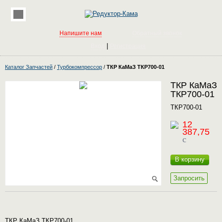
Напишите нам
Обратный звонок
|
Вход
Регистрация
Каталог Запчастей
/
Турбокомпрессор
/
ТКР КаМаЗ ТКР700-01
ТКР КаМаЗ
ТКР700-01
ТКР700-01
12
387,75
c
В корзину
Запросить
ТКР КаМаЗ ТКР700-01