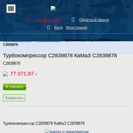
Напишите нам
Обратный звонок
|
Вход
Регистрация
Каталог Запчастей
/
Турбокомпрессор
/
Турбокомпрессор C2839878 КаМаЗ
C2839878
Турбокомпрессор C2839878 КаМаЗ C2839878
C2839878
77 071,87
c
В корзину
Запросить
Турбокомпрессор C2839878 КаМаЗ C2839878