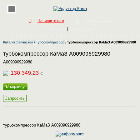
Напишите нам
Обратный звонок
|
Вход
Регистрация
Каталог Запчастей
/
Турбокомпрессор
/
турбокомпрессор КаМаЗ A009096929980
турбокомпрессор КаМаЗ A009096929980
A009096929980
130 349,23
c
В корзину
Запросить
турбокомпрессор КаМаЗ A009096929980