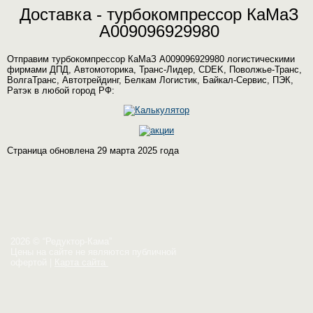
Доставка - турбокомпрессор КаМаЗ
A009096929980
Отправим турбокомпрессор КаМаЗ A009096929980 логистическими
фирмами ДПД, Автомоторика, Транс-Лидер, CDEK, Поволжье-Транс,
ВолгаТранс, Автотрейдинг, Белкам Логистик, Байкал-Сервис, ПЭК,
Ратэк в любой город РФ:
Страница обновлена 29 марта 2025 года
2026 © “Редуктор-Кама”
Цены на сайте не являются публичной
офертой
|
Карта сайта