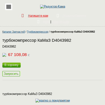
Напишите нам
Обратный звонок
|
Вход
Регистрация
Каталог Запчастей
/
Турбокомпрессор
/
турбокомпрессор КаМаЗ D4043982
турбокомпрессор КаМаЗ D4043982
D4043982
67 108,08
c
В корзину
Запросить
турбокомпрессор КаМаЗ D4043982