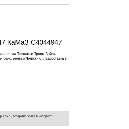
947 КаМаЗ C4044947
паниями Поволжье-Транс, Байкал-
-Тракс, Белкам Логистик, Главдоставка в
ор-Кама
, оформив заказ в интернет