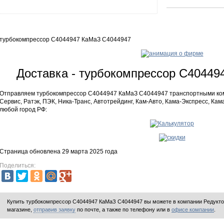
турбокомпрессор С4044947 КаМаЗ C4044947
Доставка - турбокомпрессор С4044
Отправляем турбокомпрессор С4044947 КаМаЗ C4044947 транспортными ком
Сервис, Ратэк, ПЭК, Ника-Транс, Автотрейдинг, Кам-Авто, Кама-Экспресс, Кама
любой город РФ:
Страница обновлена 29 марта 2025 года
Поделиться:
Купить турбокомпрессор С4044947 КаМаЗ C4044947 вы можете в компании
Редукт
магазине,
отправив заявку
по почте, а также по телефону или в
офисе компании
.