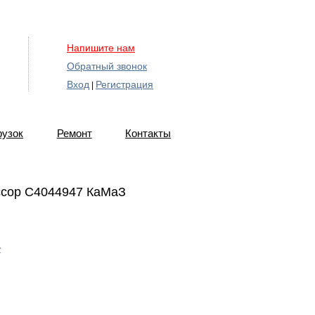
Напишите нам
Обратный звонок
Вход
Регистрация
|
рузок
Ремонт
Контакты
ссор С4044947 КаМаЗ
c