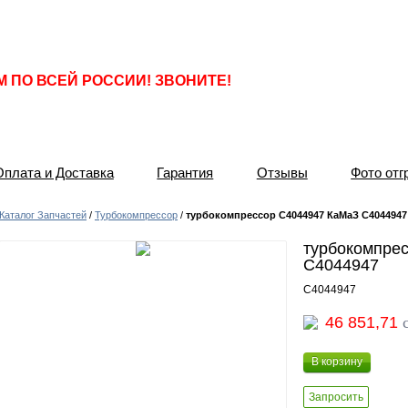
ПО ВСЕЙ РОССИИ! ЗВОНИТЕ!
Оплата и Доставка
Гарантия
Отзывы
Фото отг
Каталог Запчастей
/
Турбокомпрессор
/
турбокомпрессор С4044947 КаМаЗ C4044947
турбокомпре
C4044947
C4044947
46 851,71
В корзину
Запросить