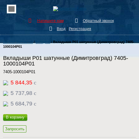
Напишите нам
Обратный звонок
|
Вход
Регистрация
Каталог Запчастей
/
Вкладыш
/
Вкладыши Р01 шатунные (Димитровград) 7405-
1000104Р01
Вкладыши Р01 шатунные (Димитровград) 7405-
1000104Р01
7405-1000104Р01
5 844,35
c
5 737,98
c
5 684,79
c
В корзину
Запросить