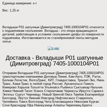
Единица измерения: к-т
Вес: 1,25 кг
Вкладыши Р01 шатунные (Димитровград) 7405-1000104Р01 относится
к подшипникам скольжения. Вкладыш - это опора вращающихся
деталей, работающие в условиях скольжения цапфы по поверхности
подшипника. Изготавливается из сталебронзовой ленты методом
литья.
Доставка - Вкладыши Р01 шатунные
(Димитровград) 7405-1000104Р01
Отправим Вкладыши Р01 шатунные (Димитровград) 7405-1000104Р01
транспортными компаниями Деловые Линии, Кам-Авто, ПЭК, Ратэк,
Белкам Логистик, ВолгаТранс, КИТ, Главдоставка, Транзит-Эко, Ника-
Транс, Кама-Тракс в любой город России: Архангельск Гомель
Кемерово Харьков Тольятти Ульяновск Рыбинск Сыктывкар Нальчик.
Химки Нижний Тагил Усинск Стерлитамак Черкассы Иркутск Саранск
Энгельс Сургут Черновцы. Новый Уренгой Омск Тамбов Екатеринбург
Белгород. Якутск Нижний Новгород Нефтеюганск Ставрополь
Челябинск Томск Волгоград Чита Благовещенск Николаев Курган
Сочи Краснодар Уфа Новокузнецк Алматы Череповец Братск