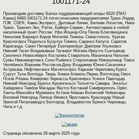
1001171-24
Производим доставку Балка поддерживающей опоры 6520 (ПАО
Камаз) 6460-1001171-24 логистическими предприятиями Транс-Лидер,
ПЭК, CDEK, Кама-Экспресс, Деловые Линии, Белкам Логистик, Ника-
Транс, Транзит-Эко, Ратэк, Байкал-Сервис, Автомоторика в любой
населенный пункт России: Уфа Йошкар-Ола Пенза Благовещенск
Николаев Барнаул Киров Могилёв Тюмень Севастополь. Курган
Красногорск Подольск Бузулук Гомель Саранск Калуга. Саратов
Караганда. Санкт-Петербург Екатеринбург Дмитров Ульяновск
Нижний Тагил Владикавказ Таганрог Москва Иркутск Сыктывкар
Смоленск Новосибирск Кострома Ставрополь Махачкала Нальчик.
Сумы Нижневартовск Сочи Рыбинск Стерлитамак Новокузнецк Томск
Челябинск Воронеж Ростов-на-Дону Владимир Южно-Сахалинск
Астрахань Нефтеюганск Магнитогорск Харьков Череповец Курск
Сургут Тула Вологда. Тверь Химки Алматы Пермь Волгоград Омск
Псков Рязань Кемерово Черкассы Красноярск Усинск Павлодар.
Нижний Новгород Братск Архангельск Тольятти Самара. Энгельс
Хабаровск Тамбов Магадан Якутск Костанай Симферополь Орёл.
Ханты-Мансийск Мурманск Астана Абакан Волжский Чебоксары
Великий Новгород Липецк Ижевск Ярославль Краснодар Новый
Уренгой Петрозаводск Белгород. Владивосток Брянск Черновцы.
Чита и т.д.
Страница обновлена 29 марта 2025 года