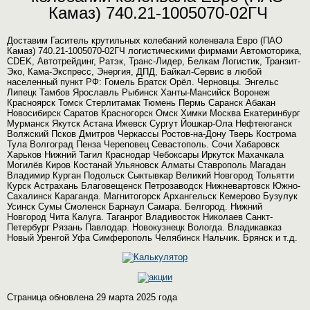
Камаз) 740.21-1005070-02ГЧ
Доставим Гаситель крутильных колебаний коленвала Евро (ПАО
Камаз) 740.21-1005070-02ГЧ логистическими фирмами Автомоторика,
CDEK, Автотрейдинг, Ратэк, Транс-Лидер, Белкам Логистик, Транзит-
Эко, Кама-Экспресс, Энергия, ДПД, Байкал-Сервис в любой
населенный пункт РФ: Гомель Братск Орёл. Черновцы. Энгельс
Липецк Тамбов Ярославль Рыбинск Ханты-Мансийск Воронеж
Красноярск Томск Стерлитамак Тюмень Пермь Саранск Абакан
Новосибирск Саратов Красногорск Омск Химки Москва Екатеринбург
Мурманск Якутск Астана Ижевск Сургут Йошкар-Ола Нефтеюганск
Волжский Псков Дмитров Черкассы Ростов-на-Дону Тверь Кострома
Тула Волгоград Пенза Череповец Севастополь. Сочи Хабаровск
Харьков Нижний Тагил Краснодар Чебоксары Иркутск Махачкала
Могилёв Киров Костанай Ульяновск Алматы Ставрополь Магадан
Владимир Курган Подольск Сыктывкар Великий Новгород Тольятти
Курск Астрахань Благовещенск Петрозаводск Нижневартовск Южно-
Сахалинск Караганда. Магнитогорск Архангельск Кемерово Бузулук
Усинск Сумы Смоленск Барнаул Самара. Белгород. Нижний
Новгород Чита Калуга. Таганрог Владивосток Николаев Санкт-
Петербург Рязань Павлодар. Новокузнецк Вологда. Владикавказ
Новый Уренгой Уфа Симферополь Челябинск Нальчик. Брянск и т.д.
Страница обновлена 29 марта 2025 года