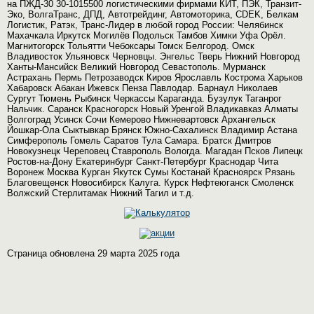
на ПЖД-30 30-1015500 логистическими фирмами КИТ, ПЭК, Транзит-
Эко, ВолгаТранс, ДПД, Автотрейдинг, Автомоторика, CDEK, Белкам
Логистик, Ратэк, Транс-Лидер в любой город России: Челябинск
Махачкала Иркутск Могилёв Подольск Тамбов Химки Уфа Орёл.
Магнитогорск Тольятти Чебоксары Томск Белгород. Омск
Владивосток Ульяновск Черновцы. Энгельс Тверь Нижний Новгород
Ханты-Мансийск Великий Новгород Севастополь. Мурманск
Астрахань Пермь Петрозаводск Киров Ярославль Кострома Харьков
Хабаровск Абакан Ижевск Пенза Павлодар. Барнаул Николаев
Сургут Тюмень Рыбинск Черкассы Караганда. Бузулук Таганрог
Нальчик. Саранск Красногорск Новый Уренгой Владикавказ Алматы
Волгоград Усинск Сочи Кемерово Нижневартовск Архангельск
Йошкар-Ола Сыктывкар Брянск Южно-Сахалинск Владимир Астана
Симферополь Гомель Саратов Тула Самара. Братск Дмитров
Новокузнецк Череповец Ставрополь Вологда. Магадан Псков Липецк
Ростов-на-Дону Екатеринбург Санкт-Петербург Краснодар Чита
Воронеж Москва Курган Якутск Сумы Костанай Красноярск Рязань
Благовещенск Новосибирск Калуга. Курск Нефтеюганск Смоленск
Волжский Стерлитамак Нижний Тагил и т.д.
Страница обновлена 29 марта 2025 года