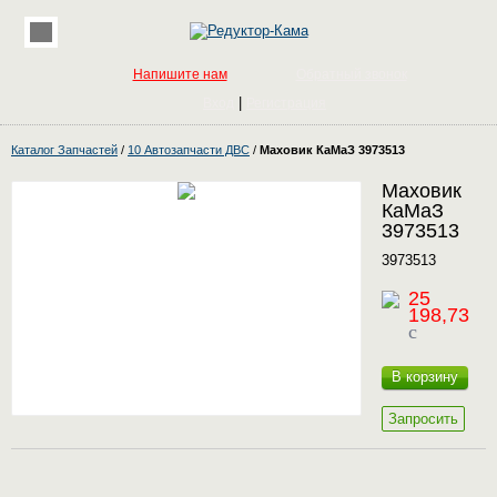
Напишите нам
Обратный звонок
|
Вход
Регистрация
Каталог Запчастей
/
10 Автозапчасти ДВС
/
Маховик КаМаЗ 3973513
Маховик
КаМаЗ
3973513
3973513
25
198,73
c
В корзину
Запросить