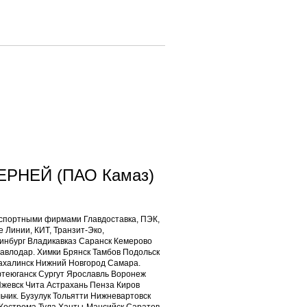
ТЕРНЕЙ (ПАО Камаз)
спортными фирмами Главдоставка, ПЭК,
е Линии, КИТ, Транзит-Эко,
инбург Владикавказ Саранск Кемерово
авлодар. Химки Брянск Тамбов Подольск
ахалинск Нижний Новгород Самара.
фтеюганск Сургут Ярославль Воронеж
Ижевск Чита Астрахань Пенза Киров
ьчик. Бузулук Тольятти Нижневартовск