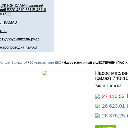
ДУКТОР КАМАЗ средний
ний 5320 4310 65115 43118
0 6522
ст КАМАЗ
ркоп
 гидроусилитель руля
ектропроводка КамАЗ
Каталог Запчастей
/
10 Автозапчасти ДВС
/
Насос маслянный с ШЕСТЕРНЕЙ (ПАО Кам
Насос масля
Камаз) 740-1
740-1011010-02
27 116,53
26 623,01
26 376,25