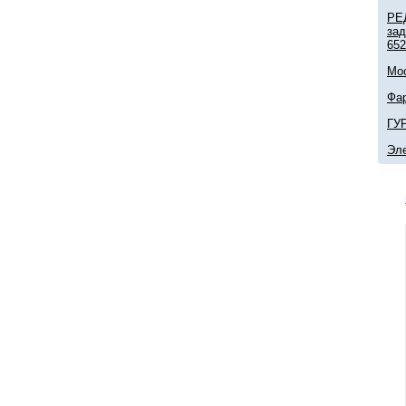
РЕ
зад
652
Мо
Фа
ГУР
Эл