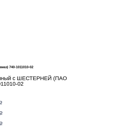
аз) 740-1011010-02
нный с ШЕСТЕРНЕЙ (ПАО
011010-02
c
c
c