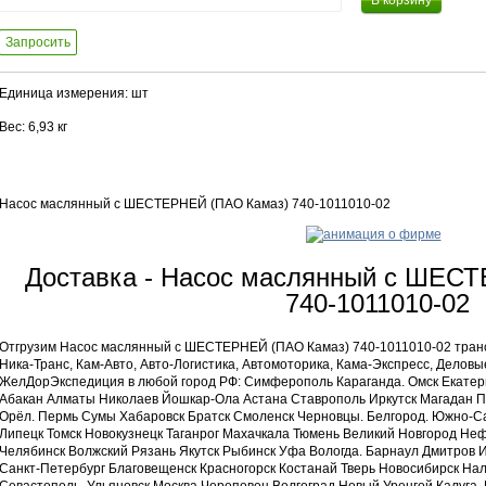
В корзину
Запросить
Единица измерения: шт
Вес: 6,93 кг
Насос маслянный с ШЕСТЕРНЕЙ (ПАО Камаз) 740-1011010-02
Доставка - Насос маслянный с ШЕС
740-1011010-02
Отгрузим Насос маслянный с ШЕСТЕРНЕЙ (ПАО Камаз) 740-1011010-02 тран
Ника-Транс, Кам-Авто, Авто-Логистика, Автомоторика, Кама-Экспресс, Деловы
ЖелДорЭкспедиция в любой город РФ: Симферополь Караганда. Омск Екатер
Абакан Алматы Николаев Йошкар-Ола Астана Ставрополь Иркутск Магадан П
Орёл. Пермь Сумы Хабаровск Братск Смоленск Черновцы. Белгород. Южно-С
Липецк Томск Новокузнецк Таганрог Махачкала Тюмень Великий Новгород Не
Челябинск Волжский Рязань Якутск Рыбинск Уфа Вологда. Барнаул Дмитров 
Санкт-Петербург Благовещенск Красногорск Костанай Тверь Новосибирск Нал