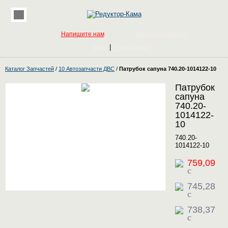
Напишите нам
Обратный звонок
|
Вход
Регистрация
Каталог Запчастей
/
10 Автозапчасти ДВС
/
Патрубок сапуна 740.20-1014122-10
Патрубок
сапуна
740.20-
1014122-
10
740.20-
1014122-10
759,09
c
745,28
c
738,37
c