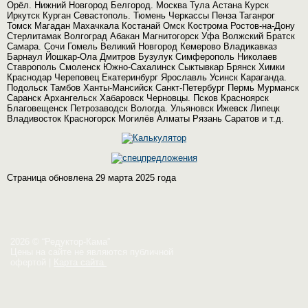
Орёл. Нижний Новгород Белгород. Москва Тула Астана Курск
Иркутск Курган Севастополь. Тюмень Черкассы Пенза Таганрог
Томск Магадан Махачкала Костанай Омск Кострома Ростов-на-Дону
Стерлитамак Волгоград Абакан Магнитогорск Уфа Волжский Братск
Самара. Сочи Гомель Великий Новгород Кемерово Владикавказ
Барнаул Йошкар-Ола Дмитров Бузулук Симферополь Николаев
Ставрополь Смоленск Южно-Сахалинск Сыктывкар Брянск Химки
Краснодар Череповец Екатеринбург Ярославль Усинск Караганда.
Подольск Тамбов Ханты-Мансийск Санкт-Петербург Пермь Мурманск
Саранск Архангельск Хабаровск Черновцы. Псков Красноярск
Благовещенск Петрозаводск Вологда. Ульяновск Ижевск Липецк
Владивосток Красногорск Могилёв Алматы Рязань Саратов и т.д.
Страница обновлена 29 марта 2025 года
2026 © “Редуктор-Кама”
Цены на сайте не являются публичной
офертой
|
Карта сайта