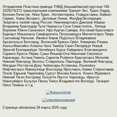
Отправляем Пластина привода ТНВД (боьшая/малая) круглые 740-
1029274/272 транспортными компаниями Транзит-Эко, Транс-Лидер,
Белкам Логистик, Ника-Транс, Автомоторика, Главдоставка, Байкал-
Сервис, Кама-Экспресс, Деловые Линии, ЖелДорЭкспедиция,
Энергия в любой город России: Нижневартовск Дмитров Абакан
Владимир Краснодар Тула Черкассы Сочи Севастополь. Липецк
Воронеж Южно-Сахалинск Уфа Курган Самара. Костанай Красноярск
Барнаул Махачкала Симферополь Петрозаводск Магнитогорск Тверь
Сыктывкар Нальчик. Ижевск Киров Подольск Владикавказ
Архангельск Белгород. Волжский Брянск Орёл. Кемерово Рязань
Ханты-Мансийск Алматы Чита Тамбов Санкт-Петербург Новый
Уренгой Екатеринбург Челябинск Курск Хабаровск Благовещенск
Саранск Братск Пермь Сумы Йошкар-Ола Николаев Смоленск
Караганда. Астана Гомель Саратов Рыбинск Красногорск Могилёв
Нижний Новгород Энгельс Ставрополь Павлодар. Великий Новгород
Магадан Ростов-на-Дону Чебоксары Астрахань Ульяновск
Нефтеюганск Новокузнецк Волгоград Ярославль Химки Стерлитамак
Псков Харьков Череповец Сургут Москва Калуга. Усинск Мурманск
Нижний Тагил Кострома Тольятти Якутск Черновцы. Иркутск
Новосибирск Бузулук Пенза Томск Владивосток Вологда. Таганрог
Омск Тюмень и т.д.
Страница обновлена 29 марта 2025 года