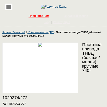
Напишите нам
Обратный звонок
|
Вход
Регистрация
Каталог Запчастей
/
10 Автозапчасти ДВС
/
Пластина привода ТНВД (боьшая/
малая) круглые 740-1029274/272
Пластина
привода
ТНВД
(боьшая/
малая)
круглые
740-
1029274/272
740-1029274-272