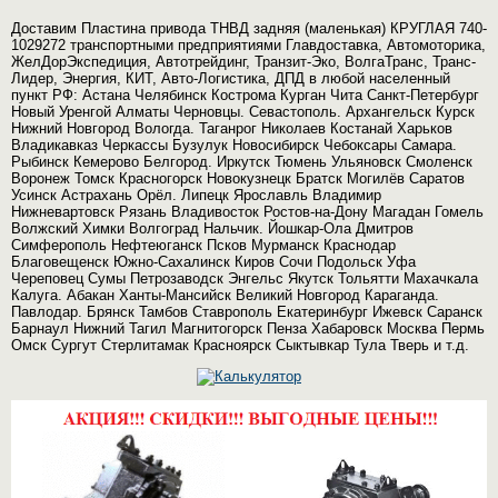
Доставим Пластина привода ТНВД задняя (маленькая) КРУГЛАЯ 740-
1029272 транспортными предприятиями Главдоставка, Автомоторика,
ЖелДорЭкспедиция, Автотрейдинг, Транзит-Эко, ВолгаТранс, Транс-
Лидер, Энергия, КИТ, Авто-Логистика, ДПД в любой населенный
пункт РФ: Астана Челябинск Кострома Курган Чита Санкт-Петербург
Новый Уренгой Алматы Черновцы. Севастополь. Архангельск Курск
Нижний Новгород Вологда. Таганрог Николаев Костанай Харьков
Владикавказ Черкассы Бузулук Новосибирск Чебоксары Самара.
Рыбинск Кемерово Белгород. Иркутск Тюмень Ульяновск Смоленск
Воронеж Томск Красногорск Новокузнецк Братск Могилёв Саратов
Усинск Астрахань Орёл. Липецк Ярославль Владимир
Нижневартовск Рязань Владивосток Ростов-на-Дону Магадан Гомель
Волжский Химки Волгоград Нальчик. Йошкар-Ола Дмитров
Симферополь Нефтеюганск Псков Мурманск Краснодар
Благовещенск Южно-Сахалинск Киров Сочи Подольск Уфа
Череповец Сумы Петрозаводск Энгельс Якутск Тольятти Махачкала
Калуга. Абакан Ханты-Мансийск Великий Новгород Караганда.
Павлодар. Брянск Тамбов Ставрополь Екатеринбург Ижевск Саранск
Барнаул Нижний Тагил Магнитогорск Пенза Хабаровск Москва Пермь
Омск Сургут Стерлитамак Красноярск Сыктывкар Тула Тверь и т.д.