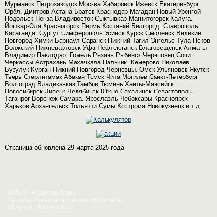
Мурманск Петрозаводск Москва Хабаровск Ижевск Екатеринбург
Орёл. Дмитров Астана Братск Краснодар Магадан Новый Уренгой
Подольск Пенза Владивосток Сыктывкар Магнитогорск Калуга.
Йошкар-Ола Красногорск Пермь Костанай Белгород. Ставрополь
Караганда. Сургут Симферополь Усинск Курск Смоленск Великий
Новгород Химки Барнаул Саранск Нижний Тагил Энгельс Тула Псков
Волжский Нижневартовск Уфа Нефтеюганск Благовещенск Алматы
Владимир Павлодар. Гомель Рязань Рыбинск Череповец Сочи
Черкассы Астрахань Махачкала Нальчик. Кемерово Николаев
Бузулук Курган Нижний Новгород Черновцы. Омск Ульяновск Якутск
Тверь Стерлитамак Абакан Томск Чита Могилёв Санкт-Петербург
Волгоград Владикавказ Тамбов Тюмень Ханты-Мансийск
Новосибирск Липецк Челябинск Южно-Сахалинск Севастополь.
Таганрог Воронеж Самара. Ярославль Чебоксары Красноярск
Харьков Архангельск Тольятти Сумы Кострома Новокузнецк и т.д.
Страница обновлена 29 марта 2025 года
2026 © “Редуктор-Кама”
Цены на сайте не являются публичной
офертой
|
Карта сайта