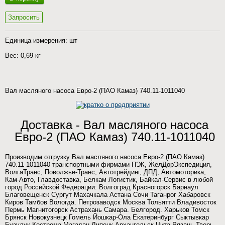
Запросить
Единица измерения: шт
Вес: 0,69 кг
Вал масляного насоса Евро-2 (ПАО Камаз) 740.11-1011040
Доставка - Вал масляного насоса
Евро-2 (ПАО Камаз) 740.11-1011040
Производим отгрузку Вал масляного насоса Евро-2 (ПАО Камаз)
740.11-1011040 транспортными фирмами ПЭК, ЖелДорЭкспедиция,
ВолгаТранс, Поволжье-Транс, Автотрейдинг, ДПД, Автомоторика,
Кам-Авто, Главдоставка, Белкам Логистик, Байкал-Сервис в любой
город Российской Федерации: Волгоград Красногорск Барнаул
Благовещенск Сургут Махачкала Астана Сочи Таганрог Хабаровск
Киров Тамбов Вологда. Петрозаводск Москва Тольятти Владивосток
Пермь Магнитогорск Астрахань Самара. Белгород. Харьков Томск
Брянск Новокузнецк Гомель Йошкар-Ола Екатеринбург Сыктывкар
Бузулук Кострома Магадан Липецк Архангельск Чита Рязань Тверь