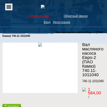
Напишите нам
Обратный звонок
|
Вход
Регистрация
Каталог Запчастей
/
10 Автозапчасти ДВС
/
Вал масляного насоса Евро-2 (ПАО
Камаз) 740.11-1011040
Вал
масляного
насоса
Евро-2
(ПАО
Камаз)
740.11-
1011040
740.11-1011040
1
584,00
c
В корзину