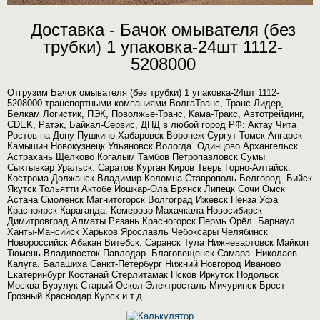
Доставка - Бачок омывателя (без
трубки) 1 упаковка-24шт 1112-
5208000
Отгрузим Бачок омывателя (без трубки) 1 упаковка-24шт 1112-
5208000 транспортными компаниями ВолгаТранс, Транс-Лидер,
Белкам Логистик, ПЭК, Поволжье-Транс, Кама-Тракс, Автотрейдинг,
CDEK, Ратэк, Байкал-Сервис, ДПД в любой город РФ: Актау Чита
Ростов-на-Дону Пушкино Хабаровск Воронеж Сургут Томск Ангарск
Камышин Новокузнецк Ульяновск Вологда. Одинцово Архангельск
Астрахань Щелково Когалым Тамбов Петропавловск Сумы
Сыктывкар Уральск. Саратов Курган Киров Тверь Горно-Алтайск.
Кострома Должанск Владимир Коломна Ставрополь Белгород. Бийск
Якутск Тольятти Актобе Йошкар-Ола Брянск Липецк Сочи Омск
Астана Смоленск Магнитогорск Волгоград Ижевск Пенза Уфа
Красноярск Караганда. Кемерово Махачкала Новосибирск
Димитровград Алматы Рязань Красногорск Пермь Орёл. Барнаул
Ханты-Мансийск Харьков Ярославль Чебоксары Челябинск
Новороссийск Абакан Витебск. Саранск Тула Нижневартовск Майкоп
Тюмень Владивосток Павлодар. Благовещенск Самара. Николаев
Калуга. Балашиха Санкт-Петербург Нижний Новгород Иваново
Екатеринбург Костанай Стерлитамак Псков Иркутск Подольск
Москва Бузулук Старый Оскол Электросталь Мичуринск Брест
Грозный Краснодар Курск и т.д.