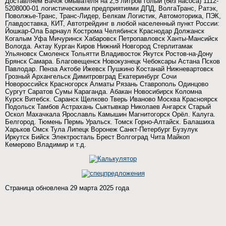
Доставляем Бачок омывателя на 2,5 литров голый (без насоса) 1112-
5208000-01 логистическими предприятиями ДПД, ВолгаТранс, Ратэк,
Поволжье-Транс, Транс-Лидер, Белкам Логистик, Автомоторика, ПЭК,
Главдоставка, КИТ, Автотрейдинг в любой населенный пункт России:
Йошкар-Ола Барнаул Кострома Челябинск Краснодар Должанск
Когалым Уфа Мичуринск Хабаровск Петропавловск Ханты-Мансийск
Вологда. Актау Курган Киров Нижний Новгород Стерлитамак
Ульяновск Смоленск Тольятти Владивосток Якутск Ростов-на-Дону
Брянск Самара. Благовещенск Новокузнецк Чебоксары Астана Псков
Павлодар. Пенза Актобе Ижевск Пушкино Костанай Нижневартовск
Грозный Архангельск Димитровград Екатеринбург Сочи
Новороссийск Красногорск Алматы Рязань Ставрополь Одинцово
Сургут Саратов Сумы Караганда. Абакан Новосибирск Коломна
Курск Витебск. Саранск Щелково Тверь Иваново Москва Красноярск
Подольск Тамбов Астрахань Сыктывкар Николаев Ангарск Старый
Оскол Махачкала Ярославль Камышин Магнитогорск Орёл. Калуга.
Белгород. Тюмень Пермь Уральск. Томск Горно-Алтайск. Балашиха
Харьков Омск Тула Липецк Воронеж Санкт-Петербург Бузулук
Иркутск Бийск Электросталь Брест Волгоград Чита Майкоп
Кемерово Владимир и т.д.
Страница обновлена 29 марта 2025 года