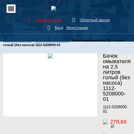
Напишите нам
Обратный звонок
|
Вход
Регистрация
Каталог Запчастей
/
50 Запчасти на кабина
/
Бачок омывателя на 2,5 литров
голый (без насоса) 1112-5208000-01
Бачок
омывателя
на 2,5
литров
голый (без
насоса)
1112-
5208000-
01
1112-5208000-
01
278,68
c