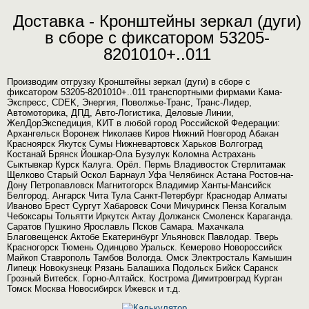
Доставка - Кронштейны зеркал (дуги)
в сборе с фиксатором 53205-
8201010+..011
Производим отгрузку Кронштейны зеркал (дуги) в сборе с
фиксатором 53205-8201010+..011 транспортными фирмами Кама-
Экспресс, CDEK, Энергия, Поволжье-Транс, Транс-Лидер,
Автомоторика, ДПД, Авто-Логистика, Деловые Линии,
ЖелДорЭкспедиция, КИТ в любой город Российской Федерации:
Архангельск Воронеж Николаев Киров Нижний Новгород Абакан
Красноярск Якутск Сумы Нижневартовск Харьков Волгоград
Костанай Брянск Йошкар-Ола Бузулук Коломна Астрахань
Сыктывкар Курск Калуга. Орёл. Пермь Владивосток Стерлитамак
Щелково Старый Оскол Барнаул Уфа Челябинск Астана Ростов-на-
Дону Петропавловск Магнитогорск Владимир Ханты-Мансийск
Белгород. Ангарск Чита Тула Санкт-Петербург Краснодар Алматы
Иваново Брест Сургут Хабаровск Сочи Мичуринск Пенза Когалым
Чебоксары Тольятти Иркутск Актау Должанск Смоленск Караганда.
Саратов Пушкино Ярославль Псков Самара. Махачкала
Благовещенск Актобе Екатеринбург Ульяновск Павлодар. Тверь
Красногорск Тюмень Одинцово Уральск. Кемерово Новороссийск
Майкоп Ставрополь Тамбов Вологда. Омск Электросталь Камышин
Липецк Новокузнецк Рязань Балашиха Подольск Бийск Саранск
Грозный Витебск. Горно-Алтайск. Кострома Димитровград Курган
Томск Москва Новосибирск Ижевск и т.д.