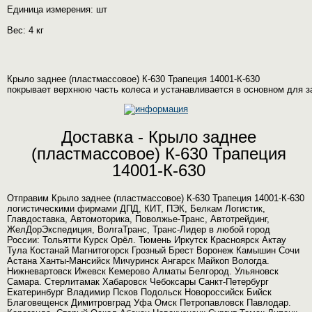
Единица измерения: шт
Вес: 4 кг
Крыло заднее (пластмассовое) К-630 Трапеция 14001-К-630
покрывает верхнюю часть колеса и устанавливается в основном для з
Доставка - Крыло заднее
(пластмассовое) К-630 Трапеция
14001-К-630
Отправим Крыло заднее (пластмассовое) К-630 Трапеция 14001-К-630
логистическими фирмами ДПД, КИТ, ПЭК, Белкам Логистик,
Главдоставка, Автомоторика, Поволжье-Транс, Автотрейдинг,
ЖелДорЭкспедиция, ВолгаТранс, Транс-Лидер в любой город
России: Тольятти Курск Орёл. Тюмень Иркутск Красноярск Актау
Тула Костанай Магнитогорск Грозный Брест Воронеж Камышин Сочи
Астана Ханты-Мансийск Мичуринск Ангарск Майкоп Вологда.
Нижневартовск Ижевск Кемерово Алматы Белгород. Ульяновск
Самара. Стерлитамак Хабаровск Чебоксары Санкт-Петербург
Екатеринбург Владимир Псков Подольск Новороссийск Бийск
Благовещенск Димитровград Уфа Омск Петропавловск Павлодар.