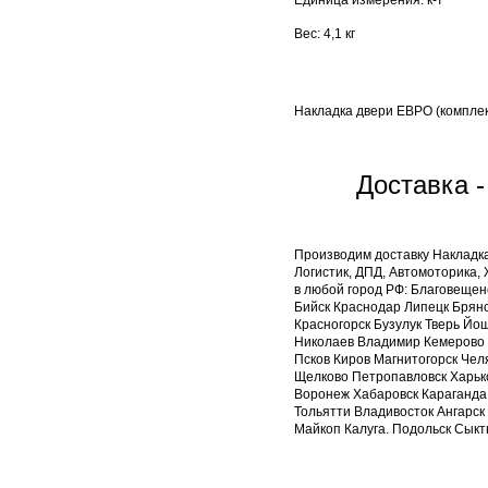
Единица измерения: к-т
Вес: 4,1 кг
Накладка двери ЕВРО (комплек
Доставка 
Производим доставку Накладк
Логистик, ДПД, Автомоторика,
в любой город РФ: Благовещен
Бийск Краснодар Липецк Брянс
Красногорск Бузулук Тверь Йо
Николаев Владимир Кемерово 
Псков Киров Магнитогорск Че
Щелково Петропавловск Харьк
Воронеж Хабаровск Караганда.
Тольятти Владивосток Ангарск
Майкоп Калуга. Подольск Сыкты