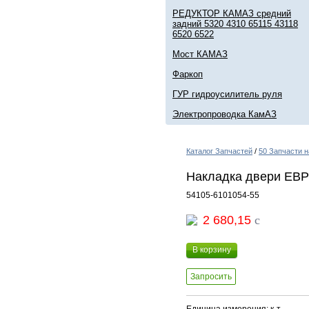
РЕДУКТОР КАМАЗ средний
задний 5320 4310 65115 43118
6520 6522
Мост КАМАЗ
Фаркоп
ГУР гидроусилитель руля
Электропроводка КамАЗ
Каталог Запчастей
/
50 Запчасти н
Накладка двери ЕВР
54105-6101054-55
2 680,15
c
В корзину
Запросить