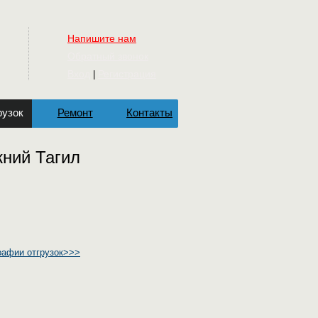
Напишите нам
Обратный звонок
Вход
Регистрация
|
рузок
Ремонт
Контакты
жний Тагил
рафии отгрузок>>>